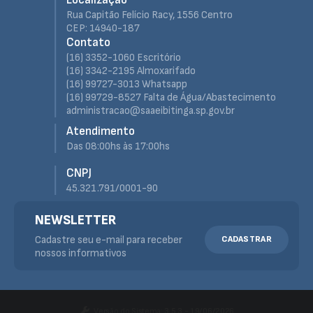
Localização
Rua Capitão Felício Racy, 1556 Centro
CEP: 14940-187
Contato
(16) 3352-1060 Escritório
(16) 3342-2195 Almoxarifado
(16) 99727-3013 Whatsapp
(16) 99729-8527 Falta de Água/Abastecimento
administracao@saaeibitinga.sp.gov.br
Atendimento
Das 08:00hs às 17:00hs
CNPJ
45.321.791/0001-90
NEWSLETTER
Cadastre seu e-mail para receber
CADASTRAR
nossos informativos
Versão do Sistema:
3.5.3 - 19/06/2026